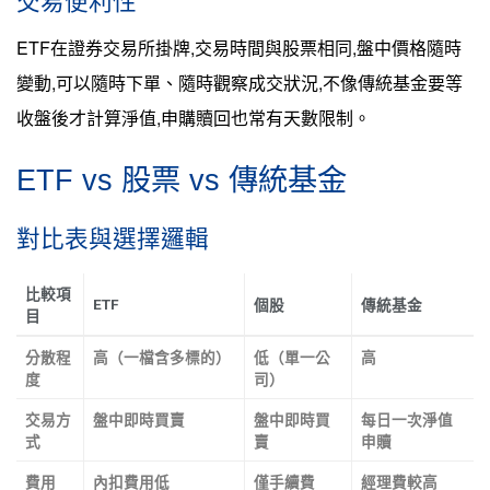
交易便利性
ETF在證券交易所掛牌,交易時間與股票相同,盤中價格隨時
變動,可以隨時下單、隨時觀察成交狀況,不像傳統基金要等
收盤後才計算淨值,申購贖回也常有天數限制。
ETF vs 股票 vs 傳統基金
對比表與選擇邏輯
比較項
ETF
個股
傳統基金
目
分散程
高（一檔含多標的）
低（單一公
高
度
司）
交易方
盤中即時買賣
盤中即時買
每日一次淨值
式
賣
申贖
費用
內扣費用低
僅手續費
經理費較高