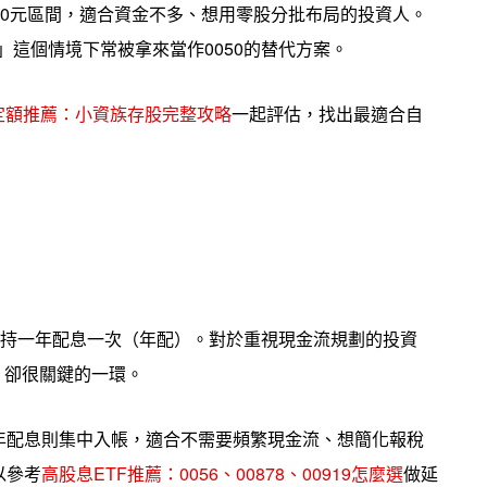
0~90元區間，適合資金不多、想用零股分批布局的投資人。
有」這個情境下常被拿來當作0050的替代方案。
期定額推薦：小資族存股完整攻略
一起評估，找出最適合自
8則維持一年配息一次（年配）。對於重視現金流規劃的投資
略、卻很關鍵的一環。
年配息則集中入帳，適合不需要頻繁現金流、想簡化報稅
以參考
高股息ETF推薦：0056、00878、00919怎麼選
做延