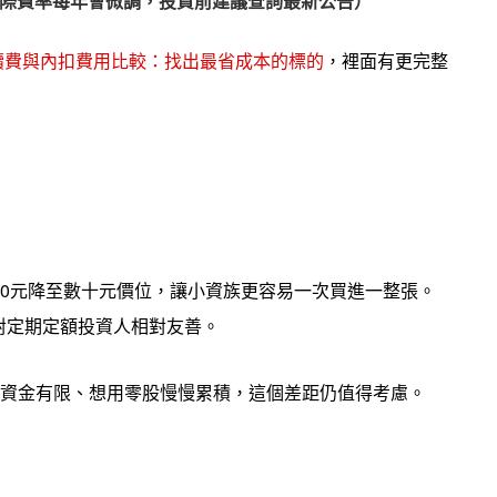
5%（實際費率每年會微調，投資前建議查詢最新公告）
手續費與內扣費用比較：找出最省成本的標的
，裡面有更完整
近200元降至數十元價位，讓小資族更容易一次買進一整張。
對定期定額投資人相對友善。
8，若資金有限、想用零股慢慢累積，這個差距仍值得考慮。