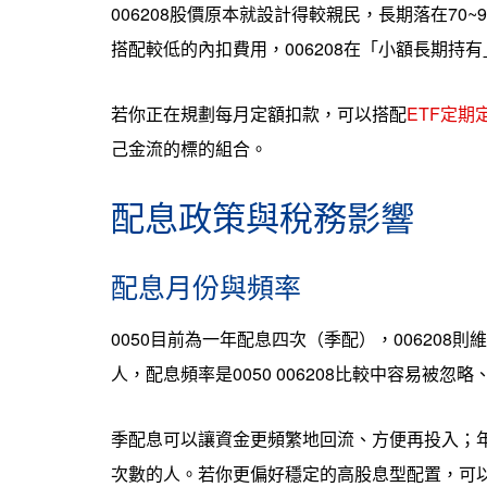
006208股價原本就設計得較親民，長期落在7
搭配較低的內扣費用，006208在「小額長期持
若你正在規劃每月定額扣款，可以搭配
ETF定
己金流的標的組合。
配息政策與稅務影響
配息月份與頻率
0050目前為一年配息四次（季配），00620
人，配息頻率是0050 006208比較中容易被忽
季配息可以讓資金更頻繁地回流、方便再投入；
次數的人。若你更偏好穩定的高股息型配置，可