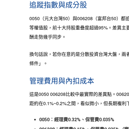
追蹤指數與成分股
0050（元大台灣50）與006208（富邦台5
等權值股，前十大持股重疊度超過95%。差異主
酬走勢幾乎同步。
換句話說，若你在意的是分散投資台灣大盤，兩
條件」。
管理費用與內扣成本
這是0050 006208比較中最實際的差異點。00
距約在0.1%~0.2%之間，看似微小，但長期複
0050：經理費0.32%、保管費0.035%