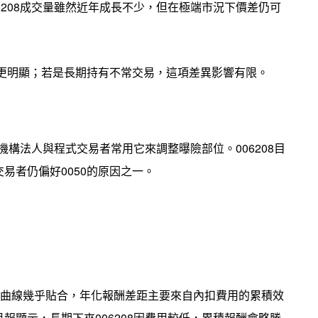
6208成交量雖然近年成長不少，但在極端市況下價差仍可
會更明顯；若是長期持有不常交易，這項差異影響有限。
機構法人與程式交易者常用它來調整曝險部位。006208目
易者仍偏好0050的原因之一。
年報酬曲線幾乎貼合，年化報酬差距主要來自內扣費用的累積效
報顯示，長期下來006208因費用較低，累積報酬會略勝