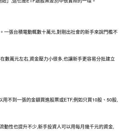
始」,這也是ETF跟股票差別中很實際的一環。
股。一張台積電動輒數十萬元,對剛出社會的新手來說門檻不
約落在數萬元左右,資金壓力小很多,也讓新手更容易分批建立
不到一張的金額買進股票或ETF,例如只買10股、50股,
流動性也提升不少,新手投資人可以用每月幾千元的資金,