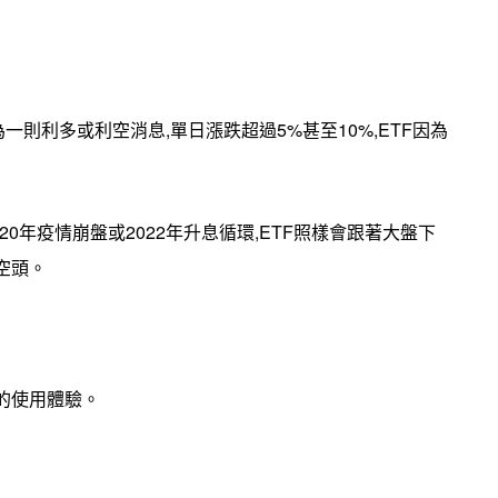
則利多或利空消息,單日漲跌超過5%甚至10%,ETF因為
20年疫情崩盤或2022年升息循環,ETF照樣會跟著大盤下
空頭。
的使用體驗。