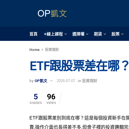
首頁
⭐線上課程
選擇權
期貨
股票
Home
投資理財
ETF跟股票差在哪
by
OP凱文
2026-07-07
in
投資理財
5
96
SHARES
VIEWS
ETF跟股票差別到底在哪？這是每個投資新手在
賣,操作介面也長得差不多,但骨子裡的投資邏輯