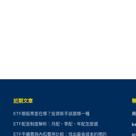
近期文章
ETF跟股票差在哪？投資新手該選哪一種
商
ETF配息制度解析：月配、季配、年配怎麼選
k
ETF手續費與內扣費用比較：找出最省成本的標的
社