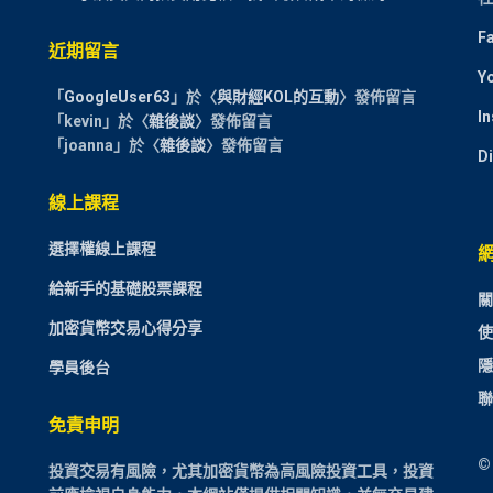
F
近期留言
Y
「
GoogleUser63
」於〈
與財經KOL的互動
〉發佈留言
I
「
kevin
」於〈
雜後談
〉發佈留言
「
joanna
」於〈
雜後談
〉發佈留言
D
線上課程
選擇權線上課程
給新手的基礎股票課程
關
加密貨幣交易心得分享
使
隱
學員後台
聯
免責申明
©
投資交易有風險，尤其加密貨幣為高風險投資工具，投資