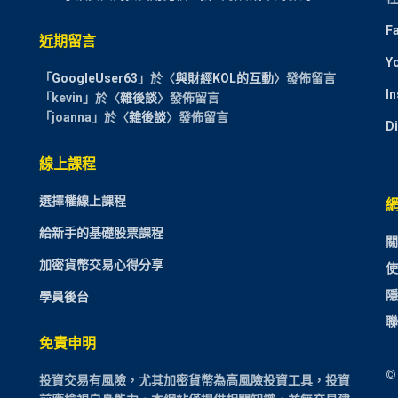
F
近期留言
Y
「
GoogleUser63
」於〈
與財經KOL的互動
〉發佈留言
I
「
kevin
」於〈
雜後談
〉發佈留言
「
joanna
」於〈
雜後談
〉發佈留言
D
線上課程
選擇權線上課程
給新手的基礎股票課程
關
加密貨幣交易心得分享
使
隱
學員後台
聯
免責申明
©
投資交易有風險，尤其加密貨幣為高風險投資工具，投資