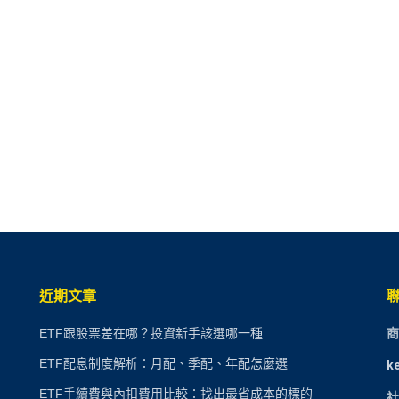
近期文章
ETF跟股票差在哪？投資新手該選哪一種
商
ETF配息制度解析：月配、季配、年配怎麼選
k
ETF手續費與內扣費用比較：找出最省成本的標的
社