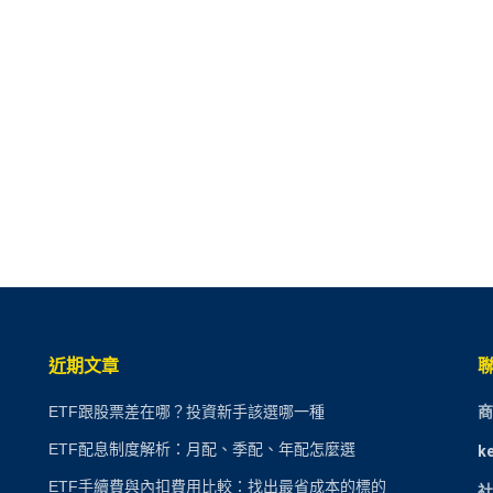
近期文章
ETF跟股票差在哪？投資新手該選哪一種
商
ETF配息制度解析：月配、季配、年配怎麼選
k
ETF手續費與內扣費用比較：找出最省成本的標的
社