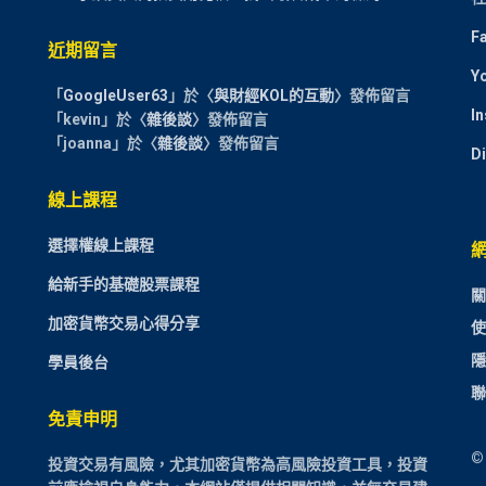
F
近期留言
Y
「
GoogleUser63
」於〈
與財經KOL的互動
〉發佈留言
I
「
kevin
」於〈
雜後談
〉發佈留言
「
joanna
」於〈
雜後談
〉發佈留言
D
線上課程
選擇權線上課程
給新手的基礎股票課程
關
加密貨幣交易心得分享
使
隱
學員後台
聯
免責申明
©
投資交易有風險，尤其加密貨幣為高風險投資工具，投資