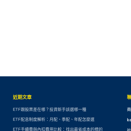
近期文章
ETF跟股票差在哪？投資新手該選哪一種
商
ETF配息制度解析：月配、季配、年配怎麼選
k
ETF手續費與內扣費用比較：找出最省成本的標的
社