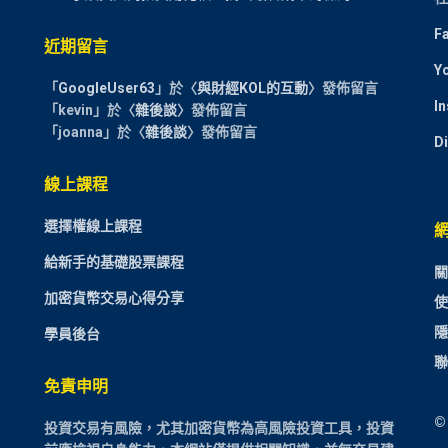
F
近期留言
Y
「
GoogleUser63
」於〈
與財經KOL的互動
〉發佈留言
I
「
kevin
」於〈
雜後談
〉發佈留言
「
joanna
」於〈
雜後談
〉發佈留言
D
線上課程
選擇權線上課程
給新手的基礎股票課程
關
加密貨幣交易心得分享
使
隱
學員後台
聯
免責申明
©
投資交易有風險，尤其加密貨幣為高風險投資工具，投資