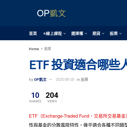
首頁
⭐線上課程
選擇權
期貨
股票
Home
股票
ETF 投資適合哪
by
OP凱文
2025-08-19
in
股票
10
204
SHARES
VIEWS
ETF（Exchange-Traded Fund，交易所交易基
性與基金的分散風險特性，幾乎適合各種不同類