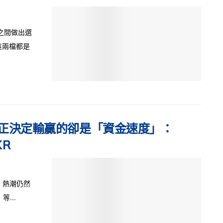
08之間做出選
這兩檔都是
但真正決定輸贏的卻是「資金速度」：
KR
I 熱潮仍然
等...