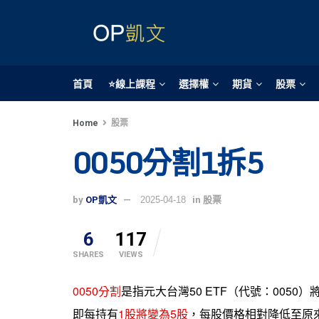
首頁
⭐線上課程
選擇權
期貨
股票
Home
股票
0050分割1拆5
by
OP凱文
2025-04-18
in
股票
6
117
SHARES
VIEWS
0050分割
是指元大台灣50 ETF（代號：005
即每持有
1股將變為5股
，每股價格相對降低至原來