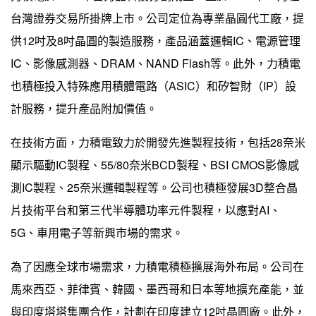
台灣證券交易所掛牌上市。公司定位為專業晶圓代工廠，提
供12吋及8吋晶圓的製造服務，產品涵蓋邏輯IC、電源管理
IC、影像感測器、DRAM、NAND Flash等。此外，力積電
也積極投入特殊應用積體電路（ASIC）和矽智財（IP）設
計服務，提升產品附加價值。
在技術方面，力積電致力於開發先進製程技術，包括28奈米
顯示驅動IC製程、55/80奈米BCD製程、BSI CMOS影像感
測IC製程、25奈米邏輯製程等。公司也積極發展3D整合晶
片技術平台和第三代半導體功率元件製程，以應對AI、
5G、車用電子等新興市場的需求。
為了因應全球市場需求，力積電積極擴展海外布局。公司在
馬來西亞、菲律賓、韓國、墨西哥和日本等地擴充產能，並
與印度塔塔集團合作，計劃在印度建立12吋晶圓廠。此外，