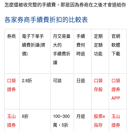
怎麼還被收完整的手續費，那是因為券商在之後才會退給你
各家券商手續費折扣的比較表
券商
電子下單手
月交易量
手續
定期
官網
續費折讓(牌
大的
費何
定額
軟體
價)
手續費折
時退
功能
下載
讓
口袋
2.8折
可談
日退
口袋
口袋
證券
存股
證券
APP
玉山
6折
100~300
月退
股票e
玉山
證券
萬，5折
指存
證券