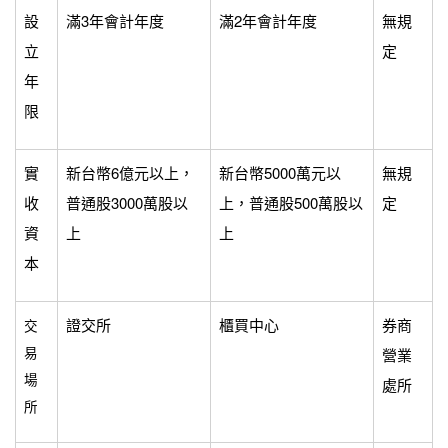
設
滿3年會計年度
滿2年會計年度
無規
立
定
年
限
實
新台幣6億元以上，
新台幣5000萬元以
無規
收
普通股3000萬股以
上，普通股500萬股以
定
資
上
上
本
證交所
櫃買中心
券商
交
易
營業
場
處所
所