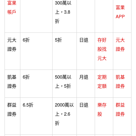
富果
300萬以
富果
帳戶
上，3.8
APP
折
元大
6折
5折
日退
存好
元大
證券
股找
證券
元大
凱基
6折
500萬以
月退
定期
凱基
證券
上，5折
定額
證券
群益
6.5折
2000萬以
日退
樂存
群益
證券
上，2.6
股
證券
折