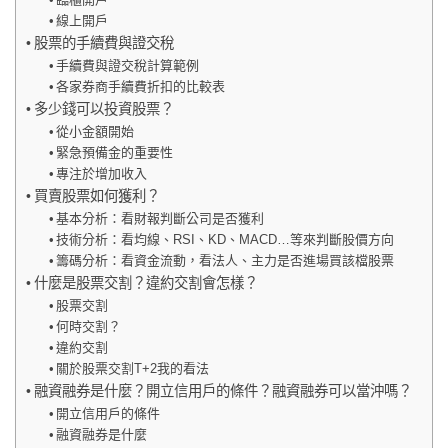
線上開戶
股票的手續費與證交稅
手續費與證交稅計算範例
各家券商手續費折扣的比較表
多少錢可以投資股票？
從小金額開始
緊急預備金的重要性
專注於增加收入
買賣股票如何獲利？
基本分析：看財報判斷公司是否獲利
技術分析：看均線、RSI、KD、MACD…等來判斷股價方向
籌碼分析：看資金流動，看法人、主力是否進場買該檔股票
什麼是股票交割？違約交割會怎樣？
股票交割
何時交割？
違約交割
關於股票交割T+2我的看法
融資融券是什麼？開立信用戶的條件？融資融券可以當沖嗎？
開立信用戶的條件
融資融券是什麼