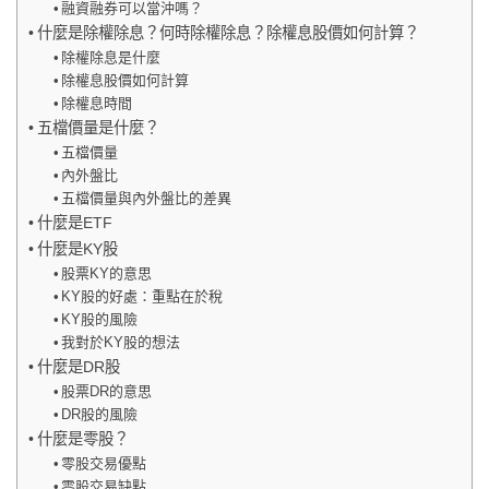
融資融券可以當沖嗎？
什麼是除權除息？何時除權除息？除權息股價如何計算？
除權除息是什麼
除權息股價如何計算
除權息時間
五檔價量是什麼？
五檔價量
內外盤比
五檔價量與內外盤比的差異
什麼是ETF
什麼是KY股
股票KY的意思
KY股的好處：重點在於稅
KY股的風險
我對於KY股的想法
什麼是DR股
股票DR的意思
DR股的風險
什麼是零股？
零股交易優點
零股交易缺點