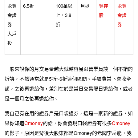
永豐
6.5折
100萬以
月退
豐存
永豐
金證
上，3.8
股
金證
券
折
券
大戶
投
一般來說你的月交易量越大就越容易跟營業員談一個不錯的
折讓，不然通常就是5折~6折這個區間。手續費當下會收全
額，之後再退給你，差別在於是當日交易隔日退給你，或者
是一個月之後再退給你。
我自己有在用的證券戶是口袋證券，這是一家新的證券，如
果你知道
Cmoney
的話，你會發現口袋證券有很多
Cmoney
的影子，原因是背後大股東都是Cmoney的老闆李岳能，我