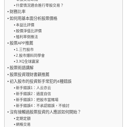
什麼情況適合進行零股交易？
財務比率
如何用基本面分析股票價格
本益比評價
股價淨值比評價
殖利率倒推法
股票APP推薦
1.三竹股市
2.股市爆料同學會
3.XQ全球贏家
股票術語講解
股票投資理財書籍推薦
初入股市的投資新手常犯的4種錯誤
新手錯誤1：人云亦云
新手錯誤2：過度自信
新手錯誤3：把股市當賭場
新手錯誤4：不承認錯誤，不檢討
沒有接觸過股票投資的人應該如何開始？
定期定額
網格交易