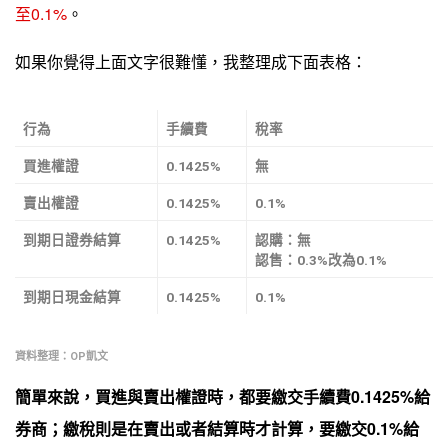
至0.1%
。
如果你覺得上面文字很難懂，我整理成下面表格：
行為
手續費
稅率
買進權證
0.1425%
無
賣出權證
0.1425%
0.1%
到期日證券結算
0.1425%
認購：無
認售：0.3%改為0.1%
到期日現金結算
0.1425%
0.1%
資料整理：OP凱文
簡單來說，買進與賣出權證時，都要繳交手續費0.1425%給
券商；繳稅則是在賣出或者結算時才計算，要繳交0.1%給