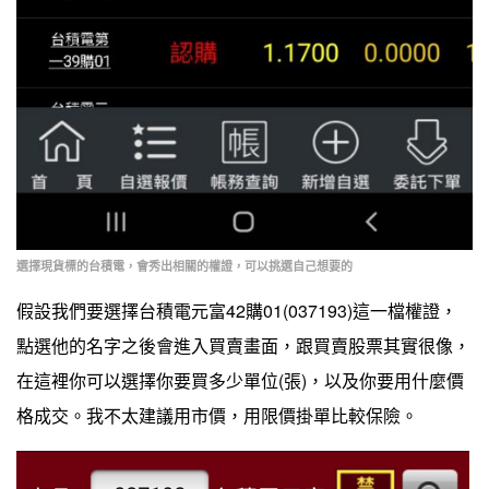
選擇現貨標的台積電，會秀出相關的權證，可以挑選自己想要的
假設我們要選擇台積電元富42購01(037193)這一檔權證，
點選他的名字之後會進入買賣畫面，跟買賣股票其實很像，
在這裡你可以選擇你要買多少單位(張)，以及你要用什麼價
格成交。我不太建議用市價，用限價掛單比較保險。