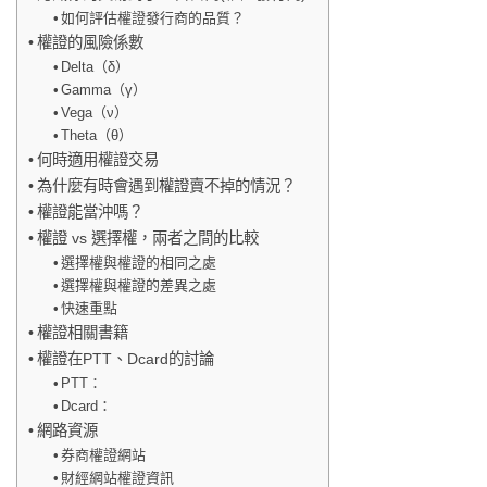
如何評估權證發行商的品質？
權證的風險係數
Delta（δ）
Gamma（γ）
Vega（ν）
Theta（θ）
何時適用權證交易
為什麼有時會遇到權證賣不掉的情況？
權證能當沖嗎？
權證 vs 選擇權，兩者之間的比較
選擇權與權證的相同之處
選擇權與權證的差異之處
快速重點
權證相關書籍
權證在PTT、Dcard的討論
PTT：
Dcard：
網路資源
券商權證網站
財經網站權證資訊