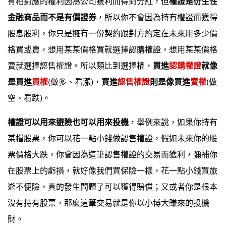
有相對應的權利因為公司獲利而得到分紅，但
權證是衍生性
金融商品而不是有價證券
，所以你不會因為持有權證而獲得
股息股利，你只是擁有一份契約跟對方約定在未來用多少價
格買或賣，想用某某價格買就選擇認購權證，想用某某價格
賣就選擇認售權證。所以類比到選擇權，
買進
認購權證
就像
是買進
買權
(做多、看漲)，
買進
認售權證
則是像買進
賣權
(做
空、看跌)。
權證可以用來避險也可以用來投機
，舉例來說，如果你持有
某檔股票，你可以花一點小錢做認售權證，假如未來你的股
票價格大跌，你會因為這筆認售權證的交易而獲利，彌補你
在股票上的虧損，就好像我們買保險一樣，花一點小錢買旅
遊不便險，真的發生問題了可以獲得賠償；又或者你是根本
沒有持有股票，那麼這筆交易就是你以小博大賺來的投機
財。