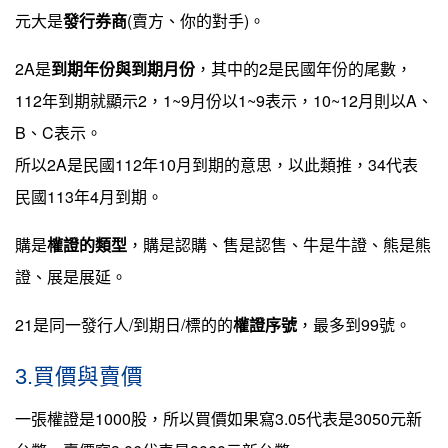
元大是
發行券商
(賣方、你的對手)。
2A是
到期年份與到期月份
，其中的2是民國年份的尾數，
112年到期就顯示2，1~9月份以1~9表示，10~12月則以A、
B、C表示。
所以2A是民國112年10月到期的意思，以此類推，34代表
民國113年4月到期。
購是
權證的類型
，購是認購、售是認售、牛是牛證、熊是熊
證、展是展延。
21是同一發行人/到期日/標的的
權證序號
，最多到99號。
3.買價與賣價
一張權證是1000股，所以買價如果寫3.05代表是3050元新