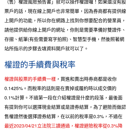
（售）權證風險預告書」就可以操作權證囉！如果還沒有股
票戶的話，現在線上開戶也非常簡單，因為券商都有提供線
上開戶的功能，所以你在網路上找到你想要配合的營業員，
請他提供給你線上開戶的網址，你則是需要準備好雙證件、
存摺、紙筆(有些需要寫字拍照)、智慧型手機，然後照著網
站所指示的步驟去填資料開戶就可以了。
權證的手續費與稅率
權證與股票的手續費一樣
，買進和賣出時券商都是收你
0.1425%。而稅率的話則是在賣掉或履約時以成交價的
0.1%計算。不過第一段在介紹權證是什麼的段落，最後面
有提到你可以選擇現金結算或是證券結算，為了避險而做認
售權證然後選擇證券結算，在以前的稅率是0.3%，不過在
最近2023/04/21立法院三讀通過，權證避險稅率從0.3%降