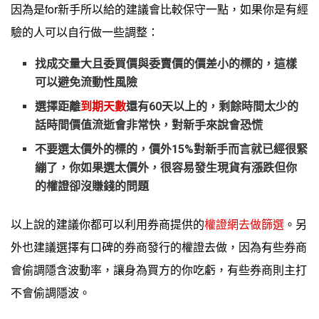
因為是for新手所以給的建議會比較保守一點，如果你是有經
驗的人可以自行做一些調整：
找成交量大且委買價與委賣價的價差小的標的，這樣
可以避免流動性風險
選擇距離
到期天數
還有60天以上的，剩餘時間太少的
話時間價值流逝會非常快，對新手來說會恐慌
不要選太價外的標的，價外15%對新手而言就已經很緊
繃了，你如果選太價外，很容易發生現貨有漲跌但你
的權證卻沒賺錢的問題
以上說的建議你都可以利用券商提供的
權證網去做篩選
。另
外也建議選擇有口碑的券商發行的權證去做，因為有些券商
會偷調隱含波動率，讓身為買方的你吃虧，有些券商則主打
不會偷調隱波。