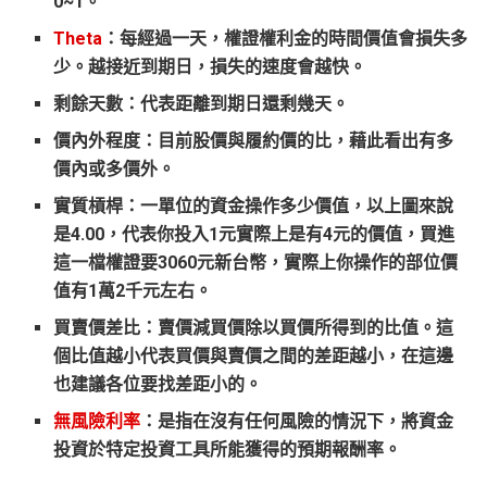
0~1。
Theta
：每經過一天，權證權利金的時間價值會損失多
少。越接近到期日，損失的速度會越快。
剩餘天數：代表距離到期日還剩幾天。
價內外程度：目前股價與履約價的比，藉此看出有多
價內或多價外。
實質槓桿：一單位的資金操作多少價值，以上圖來說
是4.00，代表你投入1元實際上是有4元的價值，買進
這一檔權證要3060元新台幣，實際上你操作的部位價
值有1萬2千元左右。
買賣價差比：賣價減買價除以買價所得到的比值。這
個比值越小代表買價與賣價之間的差距越小，在這邊
也建議各位要找差距小的。
無風險利率
：是指在沒有任何風險的情況下，將資金
投資於特定投資工具所能獲得的預期報酬率。