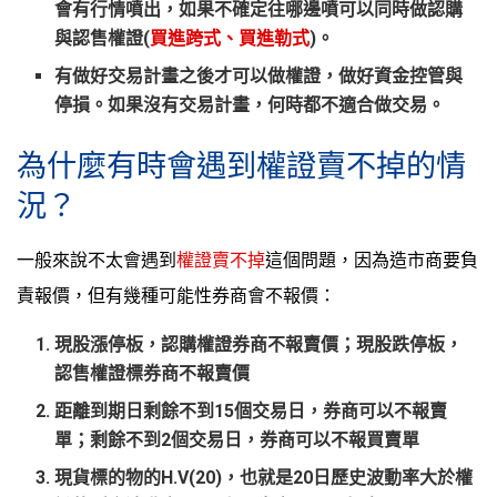
會有行情噴出，如果不確定往哪邊噴可以同時做認購
與認售權證(
買進跨式、買進勒式
)。
有做好交易計畫之後才可以做權證，做好資金控管與
停損。如果沒有交易計畫，何時都不適合做交易。
為什麼有時會遇到權證賣不掉的情
況？
一般來說不太會遇到
權證賣不掉
這個問題，因為造市商要負
責報價，但有幾種可能性券商會不報價：
現股漲停板，認購權證券商不報賣價；現股跌停板，
認售權證標券商不報賣價
距離到期日剩餘不到15個交易日，券商可以不報賣
單；剩餘不到2個交易日，券商可以不報買賣單
現貨標的物的H.V(20)，也就是20日歷史波動率大於權