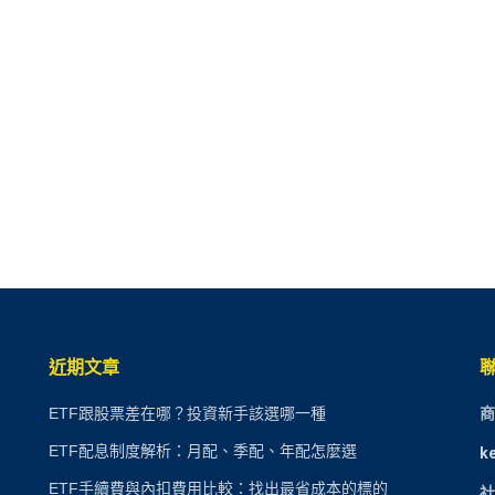
近期文章
ETF跟股票差在哪？投資新手該選哪一種
商
ETF配息制度解析：月配、季配、年配怎麼選
k
ETF手續費與內扣費用比較：找出最省成本的標的
社