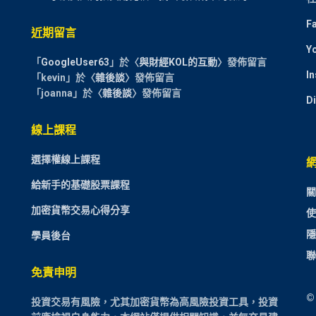
F
近期留言
Y
「
GoogleUser63
」於〈
與財經KOL的互動
〉發佈留言
I
「
kevin
」於〈
雜後談
〉發佈留言
「
joanna
」於〈
雜後談
〉發佈留言
D
線上課程
選擇權線上課程
給新手的基礎股票課程
關
加密貨幣交易心得分享
使
隱
學員後台
聯
免責申明
©
投資交易有風險，尤其加密貨幣為高風險投資工具，投資