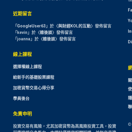
F
近期留言
Y
「
GoogleUser63
」於〈
與財經KOL的互動
〉發佈留言
I
「
kevin
」於〈
雜後談
〉發佈留言
「
joanna
」於〈
雜後談
〉發佈留言
D
線上課程
選擇權線上課程
給新手的基礎股票課程
關
加密貨幣交易心得分享
使
隱
學員後台
聯
免責申明
©
投資交易有風險，尤其加密貨幣為高風險投資工具，投資