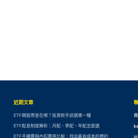
近期文章
ETF跟股票差在哪？投資新手該選哪一種
商
ETF配息制度解析：月配、季配、年配怎麼選
k
ETF手續費與內扣費用比較：找出最省成本的標的
社