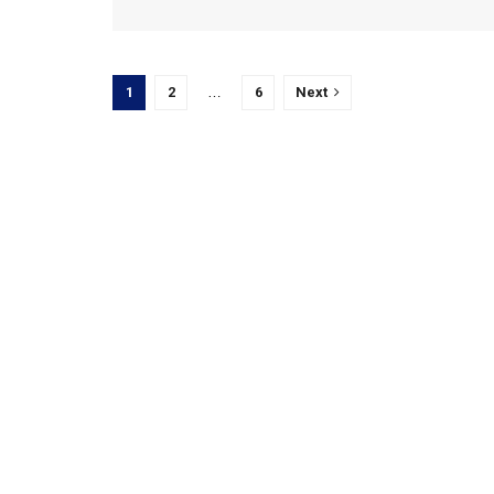
1
2
…
6
Next