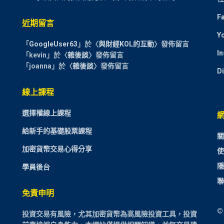
F
近期留言
Y
「
GoogleUser63
」於〈
與財經KOL的互動
〉發佈留言
I
「
kevin
」於〈
雜後談
〉發佈留言
「
joanna
」於〈
雜後談
〉發佈留言
D
線上課程
選擇權線上課程
給新手的基礎股票課程
關
加密貨幣交易心得分享
使
隱
學員後台
聯
免責申明
©
投資交易有風險，尤其加密貨幣為高風險投資工具，投資