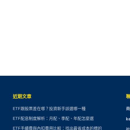
近期文章
ETF跟股票差在哪？投資新手該選哪一種
商
ETF配息制度解析：月配、季配、年配怎麼選
k
ETF手續費與內扣費用比較：找出最省成本的標的
社