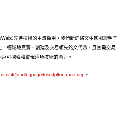
動Web3先進技術的主流採用，我們新的銘文生態圈證明了
上，輕鬆地買賣、創建及交易領先銘文代幣，且無需交易
用戶可探索和實現這項技術的潛力。」
om/hk/landingpage/inscription-roadmap
。