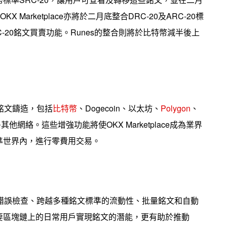
OKX Marketplace亦將於二月底整合DRC-20及ARC-20標
C-20銘文買賣功能。Runes的整合則將於比特幣減半後上
的銘文鑄造，包括
比特幣
、Dogecoin、以太坊、
Polygon
、
ne及許多其他網絡。這些增強功能將使OKX Marketplace成為業界
準世界內，進行零費用交易。
錯誤檢查、跨越多種銘文標準的流動性、批量銘文和自動
要區塊鏈上的日常用戶實現銘文的潛能，更有助於推動