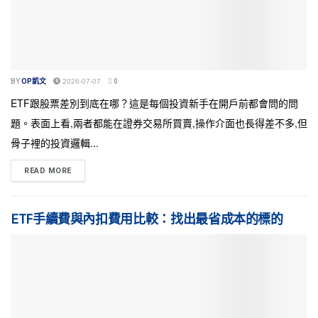
BY
OP凱文
2026-07-07
0
ETF跟股票差別到底在哪？這是每個投資新手在開戶前都會問的問
題。表面上看,兩者都能在證券交易所買賣,操作介面也長得差不多,但
骨子裡的投資邏輯...
READ MORE
ETF手續費與內扣費用比較：找出最省成本的標的