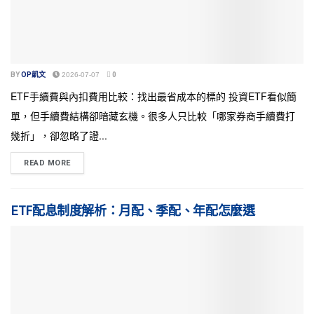
BY
OP凱文
2026-07-07
0
ETF手續費與內扣費用比較：找出最省成本的標的 投資ETF看似簡
單，但手續費結構卻暗藏玄機。很多人只比較「哪家券商手續費打
幾折」，卻忽略了證...
READ MORE
ETF配息制度解析：月配、季配、年配怎麼選