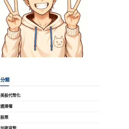
分類
美股代幣化
選擇權
股票
加密貨幣