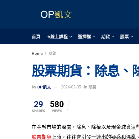
首頁
⭐線上課程
選擇權
期貨
股票
Home
期貨
股票期貨：除息、
by
OP凱文
2024-02-05
in
期貨
29
580
SHARES
VIEWS
在金融市場的深處，除息、除權以及現金減資這
股票期貨
上時，往往會引發一連串的疑惑和混亂