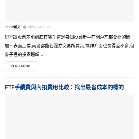
BY
OP凱文
2026-07-07
0
ETF跟股票差別到底在哪？這是每個投資新手在開戶前都會問的問
題。表面上看,兩者都能在證券交易所買賣,操作介面也長得差不多,但
骨子裡的投資邏輯...
READ MORE
ETF手續費與內扣費用比較：找出最省成本的標的