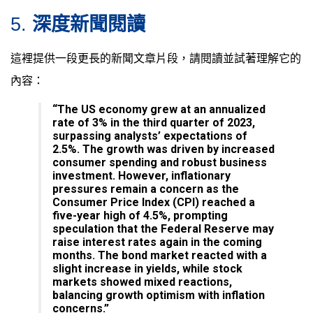
5.
深度新聞閱讀
這裡提供一段更長的新聞文章片段，請閱讀並試著理解它的
內容：
“The US economy grew at an annualized
rate of 3% in the third quarter of 2023,
surpassing analysts’ expectations of
2.5%. The growth was driven by increased
consumer spending and robust business
investment. However, inflationary
pressures remain a concern as the
Consumer Price Index (CPI) reached a
five-year high of 4.5%, prompting
speculation that the Federal Reserve may
raise interest rates again in the coming
months. The bond market reacted with a
slight increase in yields, while stock
markets showed mixed reactions,
balancing growth optimism with inflation
concerns.”