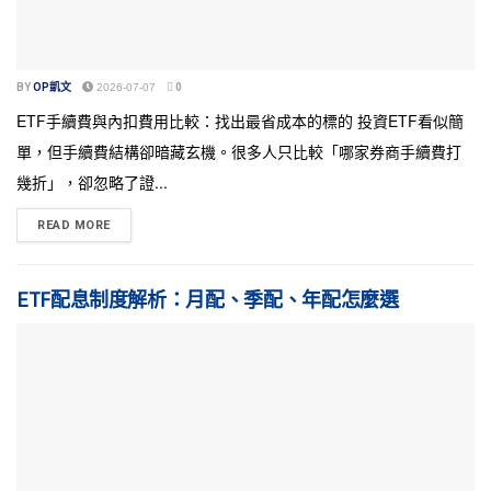
BY
OP凱文
2026-07-07
0
ETF手續費與內扣費用比較：找出最省成本的標的 投資ETF看似簡
單，但手續費結構卻暗藏玄機。很多人只比較「哪家券商手續費打
幾折」，卻忽略了證...
READ MORE
ETF配息制度解析：月配、季配、年配怎麼選