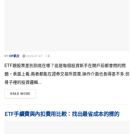
BY
OP凱文
2026-07-07
0
ETF跟股票差別到底在哪？這是每個投資新手在開戶前都會問的問
題。表面上看,兩者都能在證券交易所買賣,操作介面也長得差不多,但
骨子裡的投資邏輯...
READ MORE
ETF手續費與內扣費用比較：找出最省成本的標的