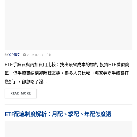
BY
OP凱文
2026-07-07
0
ETF手續費與內扣費用比較：找出最省成本的標的 投資ETF看似簡
單，但手續費結構卻暗藏玄機。很多人只比較「哪家券商手續費打
幾折」，卻忽略了證...
READ MORE
ETF配息制度解析：月配、季配、年配怎麼選