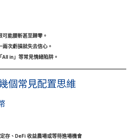
很可能腰斬甚至歸零。
一兩次虧損就失去信心。
ll in」等常見情緒陷阱。
幾個常見配置思維
定幣
於定存、DeFi 收益農場或等待進場機會