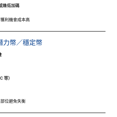
有或逢低加碼
來時獲利機會成本高
幣／潛力幣／穩定幣
險
C 等）
調整部位避免失衡