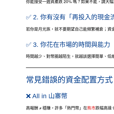
你能接受一週資產跌 20% 嗎？如果不能，請大
✅ 2. 你有沒有「再投入的現金
若你是月光族，就不要期望自己能頻繁補倉；資
✅ 3. 你花在市場的時間與能力
時間越少、對幣圈越陌生，就越該選擇簡單、低
常見錯誤的資金配置方式
❌ All in 山寨幣
高報酬 ≠ 穩賺，許多「熱門幣」在
熊市
跌幅高達