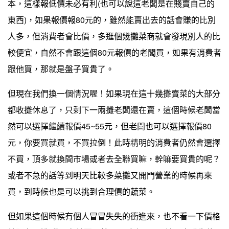
本，這樣報低價未必有利(也可以說這老闆是在賤賣自己的
東西)，如果報價報80元的，雖然能賣出去的話會賺的比別
人多，但消費者會比價，多逛個幾攤菜商就會發現別人的比
較便宜，自然不會跟這個80元報價的老闆買，如果有消費者
跟他買，那就是盤子買貴了。
但現在我們換一個情況喔！如果現在這十幾攤賣菜的大部分
都收攤休息了，只剩下一兩攤老闆還在賣，這個時候老闆當
然可以選擇繼續報價45~55元，但老闆也可以選擇報價80
元，你要買就買，不買拉倒！此時精明的消費者仍然會選擇
不買，頂多就換間市場或者去全聯買嘛，幹嘛要買貴的呢？
或者不急的話等到明天比較多菜攤又開門營業的時候再來
買，到時候也是可以挑到合理價的蔬菜。
但如果這個時候有個人冒冒失失的衝進來，也不看一下價格