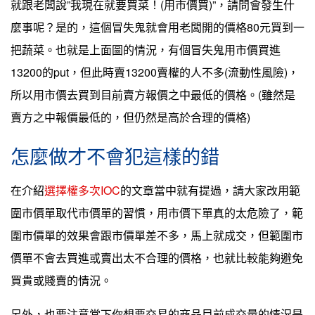
就跟老闆說”我現在就要買菜！(用市價買)”，請問會發生什
麼事呢？是的，這個冒失鬼就會用老闆開的價格80元買到一
把蔬菜。也就是上面圖的情況，有個冒失鬼用市價買進
13200的put，但此時賣13200賣權的人不多(流動性風險)，
所以用市價去買到目前賣方報價之中最低的價格。(雖然是
賣方之中報價最低的，但仍然是高於合理的價格)
怎麼做才不會犯這樣的錯
在介紹
選擇權多次IOC
的文章當中就有提過，請大家改用範
圍市價單取代市價單的習慣，用市價下單真的太危險了，範
圍市價單的效果會跟市價單差不多，馬上就成交，但範圍市
價單不會去買進或賣出太不合理的價格，也就比較能夠避免
買貴或賤賣的情況。
另外，也要注意當下你想要交易的商品目前成交量的情況是