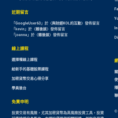
F
近期留言
Y
「
GoogleUser63
」於〈
與財經KOL的互動
〉發佈留言
I
「
kevin
」於〈
雜後談
〉發佈留言
「
joanna
」於〈
雜後談
〉發佈留言
D
線上課程
選擇權線上課程
給新手的基礎股票課程
關
加密貨幣交易心得分享
使
隱
學員後台
聯
免責申明
©
投資交易有風險，尤其加密貨幣為高風險投資工具，投資