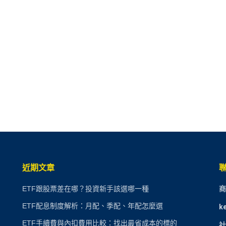
近期文章
ETF跟股票差在哪？投資新手該選哪一種
商
ETF配息制度解析：月配、季配、年配怎麼選
k
ETF手續費與內扣費用比較：找出最省成本的標的
社