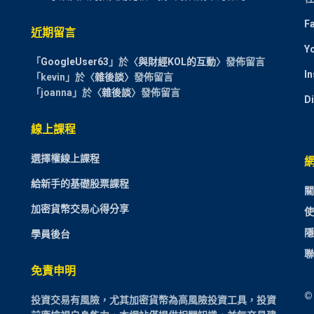
F
近期留言
Y
「
GoogleUser63
」於〈
與財經KOL的互動
〉發佈留言
I
「
kevin
」於〈
雜後談
〉發佈留言
「
joanna
」於〈
雜後談
〉發佈留言
D
線上課程
選擇權線上課程
給新手的基礎股票課程
關
加密貨幣交易心得分享
使
隱
學員後台
聯
免責申明
©
投資交易有風險，尤其加密貨幣為高風險投資工具，投資