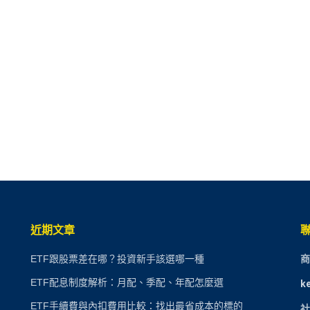
近期文章
ETF跟股票差在哪？投資新手該選哪一種
商
ETF配息制度解析：月配、季配、年配怎麼選
k
ETF手續費與內扣費用比較：找出最省成本的標的
社