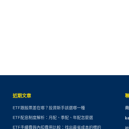
近期文章
ETF跟股票差在哪？投資新手該選哪一種
商
ETF配息制度解析：月配、季配、年配怎麼選
k
ETF手續費與內扣費用比較：找出最省成本的標的
社