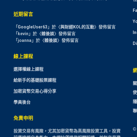
F
近期留言
Y
「
GoogleUser63
」於〈
與財經KOL的互動
〉發佈留言
I
「
kevin
」於〈
雜後談
〉發佈留言
「
joanna
」於〈
雜後談
〉發佈留言
D
線上課程
選擇權線上課程
給新手的基礎股票課程
關
加密貨幣交易心得分享
使
隱
學員後台
聯
免責申明
©
投資交易有風險，尤其加密貨幣為高風險投資工具，投資