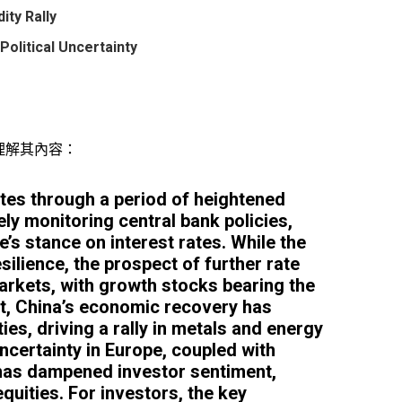
ty Rally
olitical Uncertainty
理解其內容：
tes through a period of heightened
ely monitoring central bank policies,
e’s stance on interest rates. While the
lience, the prospect of further rate
arkets, with growth stocks bearing the
ast, China’s economic recovery has
s, driving a rally in metals and energy
ncertainty in Europe, coupled with
has dampened investor sentiment,
quities. For investors, the key