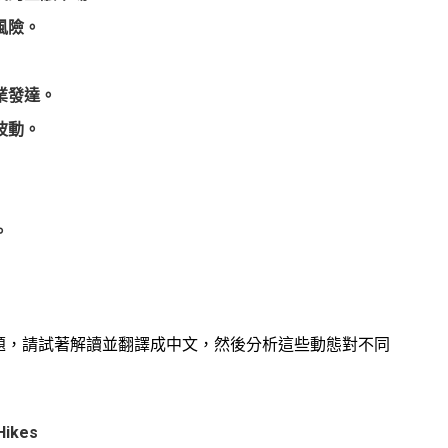
風險。
業發達。
波動。
。
題，請試著解讀並翻譯成中文，然後分析這些動態對不同
Hikes