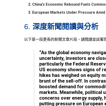
China’s Economic Rebound Fuels Commodi
European Markets Under Pressure Amid P
深度新聞閱讀與分析
6.
以下是一段更長的新聞文章片段，請閱讀並試著
“As the global economy naviga
uncertainty, investors are clos
particularly the Federal Reserv
US economy shows signs of resi
hikes has weighed on equity m
brunt of the sell-off. In contr
boosted demand for commoditie
markets. Meanwhile, political u
concerns over energy supply, 
putting pressure on European e