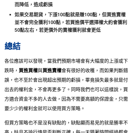
而降低，造成虧損
如果交易期貨，下漲100點就是賺100點，但買進賣權
並不會完全獲利100點，若買進價平選擇權大約會獲利
50點左右，若更價外的賣權獲利就會更低
總結
各位應該可以發現，當我們預期市場會有大幅度的上漲或下
跌時，
買進買權
與
買進賣權
會有很好的收穫，而如果判斷錯
誤，也不至於會出現超出預期的虧損，畢竟損失最多就是付
出去的權利金，不會再更多了。同時我們也可以這樣說，買
方適合資金不多的人去做，因為不需要高額的保證金，只需
要少少的權利金就可以使用買方策略。
但買方策略也不是沒有缺點的，缺點顯而易見的就是勝率不
高，姑且不論行情是否判斷正確，每一天隨著時間經過都會