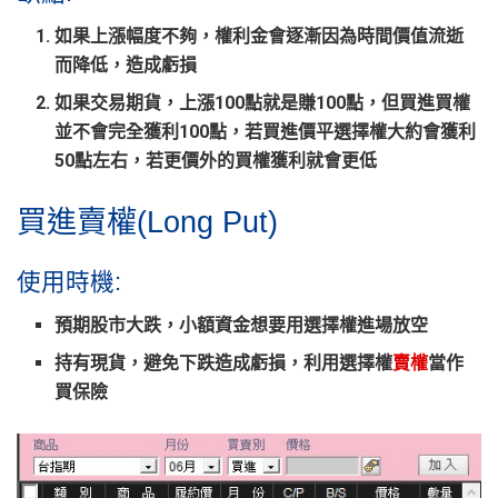
如果上漲幅度不夠，權利金會逐漸因為
時間價值流逝
而降低，造成虧損
如果交易期貨，上漲100點就是賺100點，但
買進買權
並不會完全獲利100點，若買進價平選擇權大約會獲利
50點左右，若
更價外的買權獲利就會更低
買進賣權(Long Put)
使用時機:
預期股市
大跌
，小額資金想要用選擇權進場放空
持有現貨，避免下跌造成虧損，
利用選擇權
賣權
當作
買保險