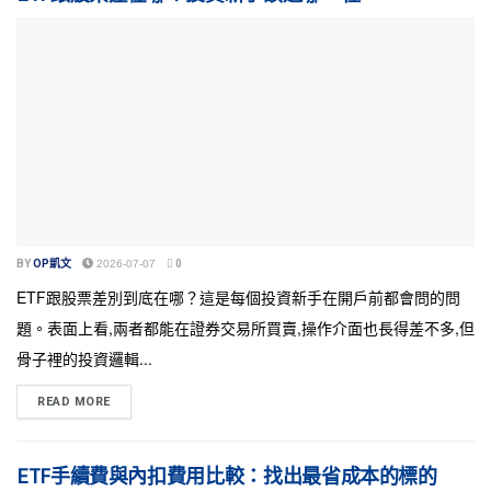
BY
OP凱文
2026-07-07
0
ETF跟股票差別到底在哪？這是每個投資新手在開戶前都會問的問
題。表面上看,兩者都能在證券交易所買賣,操作介面也長得差不多,但
骨子裡的投資邏輯...
READ MORE
ETF手續費與內扣費用比較：找出最省成本的標的