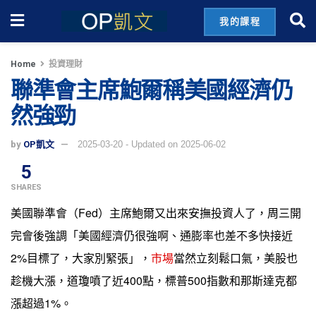
我的課程
Home
投資理財
聯準會主席鮑爾稱美國經濟仍
然強勁
by
OP凱文
2025-03-20 - Updated on 2025-06-02
5
SHARES
美國聯準會（Fed）主席鮑爾又出來安撫投資人了，周三開
完會後強調「美國經濟仍很強啊、通膨率也差不多快接近
2%目標了，大家別緊張」，
市場
當然立刻鬆口氣，美股也
趁機大漲，道瓊噴了近400點，標普500指數和那斯達克都
漲超過1%。