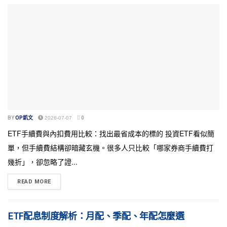
BY
OP凱文
2026-07-07
0
ETF手續費與內扣費用比較：找出最省成本的標的 投資ETF看似簡
單，但手續費結構卻暗藏玄機。很多人只比較「哪家券商手續費打
幾折」，卻忽略了證...
READ MORE
ETF配息制度解析：月配、季配、年配怎麼選