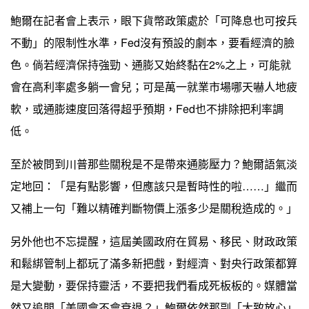
鮑爾在記者會上表示，眼下貨幣政策處於「可降息也可按兵
不動」的限制性水準，Fed沒有預設的劇本，要看經濟的臉
色。倘若經濟保持強勁、通膨又始終黏在2%之上，可能就
會在高利率處多躺一會兒；可是萬一就業市場哪天嚇人地疲
軟，或通膨速度回落得超乎預期，Fed也不排除把利率調
低。
至於被問到川普那些關稅是不是帶來通膨壓力？鮑爾語氣淡
定地回：「是有點影響，但應該只是暫時性的啦……」繼而
又補上一句「難以精確判斷物價上漲多少是關稅造成的。」
另外他也不忘提醒，這屆美國政府在貿易、移民、財政政策
和鬆綁管制上都玩了滿多新把戲，對經濟、對央行政策都算
是大變動，要保持靈活，不要把我們看成死板板的。媒體當
然又追問「美國會不會衰退？」鮑爾依然那副「大致放心」