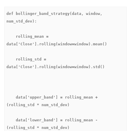
def bollinger_band_strategy(data, window, 
    rolling_mean = 
    rolling_std = 
    data['upper_band'] = rolling_mean + 
    data['lower_band'] = rolling_mean - 