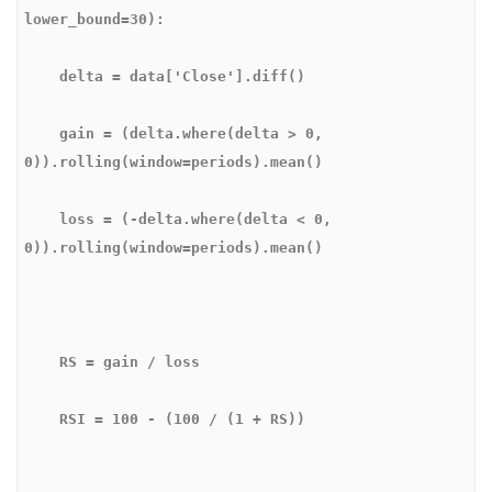
    gain = (delta.where(delta > 0, 
    loss = (-delta.where(delta < 0, 