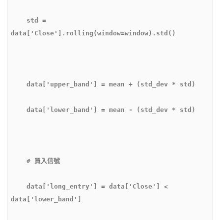
    std = 
    data['long_entry'] = data['Close'] < 