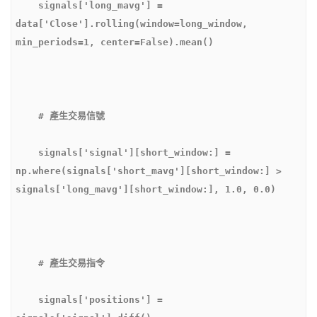
    signals['long_mavg'] = 
data['Close'].rolling(window=long_window, 
    signals['signal'][short_window:] = 
np.where(signals['short_mavg'][short_window:] > 
    signals['positions'] = 