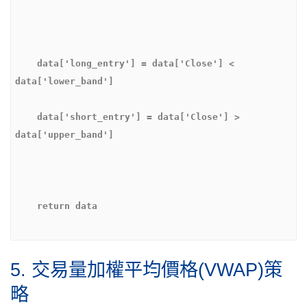
    data['long_entry'] = data['Close'] < 
    data['short_entry'] = data['Close'] > 
5. 交易量加權平均價格(VWAP)策
略