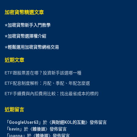
加密貨幣精選文章
⭐
加密貨幣新手入門教學
⭐加密貨幣選擇權介紹
⭐
輕鬆運用加密貨幣網格交易
近期文章
ETF跟股票差在哪？投資新手該選哪一種
ETF配息制度解析：月配、季配、年配怎麼選
ETF手續費與內扣費用比較：找出最省成本的標的
近期留言
「
GoogleUser63
」於〈
與財經KOL的互動
〉發佈留言
「
kevin
」於〈
雜後談
〉發佈留言
「
joanna
」於〈
雜後談
〉發佈留言