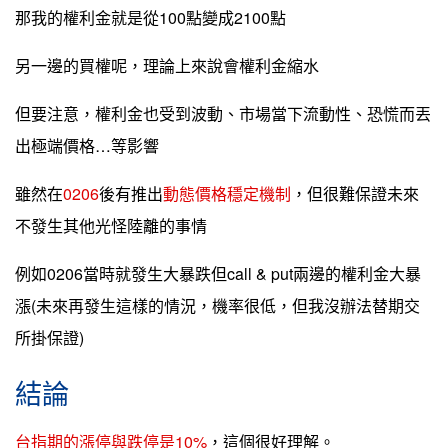
那我的權利金就是從100點變成2100點
另一邊的買權呢，理論上來說會權利金縮水
但要注意，權利金也受到波動、市場當下流動性、恐慌而丟
出極端價格…等影響
雖然在
0206
後有推出
動態價格穩定機制
，但很難保證未來
不發生其他光怪陸離的事情
例如0206當時就發生大暴跌但call & put兩邊的權利金大暴
漲(未來再發生這樣的情況，機率很低，但我沒辦法替期交
所掛保證)
結論
台指期的漲停與跌停是10%
，這個很好理解。