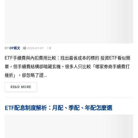
BY
OP凱文
2026-07-07
0
ETF手續費與內扣費用比較：找出最省成本的標的 投資ETF看似簡
單，但手續費結構卻暗藏玄機。很多人只比較「哪家券商手續費打
幾折」，卻忽略了證...
READ MORE
ETF配息制度解析：月配、季配、年配怎麼選