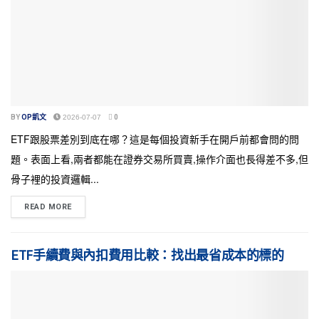
BY
OP凱文
2026-07-07
0
ETF跟股票差別到底在哪？這是每個投資新手在開戶前都會問的問
題。表面上看,兩者都能在證券交易所買賣,操作介面也長得差不多,但
骨子裡的投資邏輯...
READ MORE
ETF手續費與內扣費用比較：找出最省成本的標的