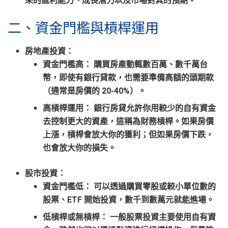
來的盈利能力、成長潛力以及市場對其的預期。
二、資金門檻與槓桿運用
房地產投資：
資金門檻高：
購買房產動輒數百萬、數千萬台
幣，即使有銀行貸款，也需要準備高額的
頭期款
（通常是房價的 20-40%）。
高槓桿運用：
銀行房貸允許你用較少的自有資金
去控制更大的資產，這稱為
財務槓桿
。如果房價
上漲，槓桿會放大你的獲利；但如果房價下跌，
也會放大你的損失。
股市投資：
資金門檻低：
可以透過購買零股或較小單位數的
股票、ETF 開始投資，數千到數萬元就能進場。
低槓桿或無槓桿：
一般股票投資主要使用自有資